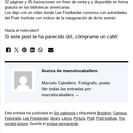
32 páginas y 45 ilustraciones sin fines de venta y y disponible en forma
gratuita en las bibliotecas americanas.
Los dejo con un video donde Lee Friedlander conversa con autoridades
del
Pratt Institute
con motivo de la inauguración de dicho evento.
Hasta el miércoles!!
Si este post te ha parecido útil, cómprame un café!
Acerca de marcelocaballero
Marcelo Caballero. Fotógrafo, poeta
Ver todas las entradas por
marcelocaballero
→
Esta entrada fue publicada en
Sin categoría
y etiquetada
Brooklyn
,
Campus
,
Fotografía
,
Lee Friedlander
,
library
,
Libros
,
Pintura
,
Pratt
,
Pratt Institute
,
The
printed picture
. Guarda el
enlace permanente
.