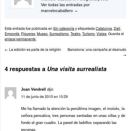
Ver todas las entradas por
marcelocaballero
→
Esta entrada fue publicada en
Sin categoría
y etiquetada
Catalunya
,
Dali
,
Empordà
,
Figueres
,
Museo
,
Surrealismo
,
Teatro
,
Turismo
,
Viajes
. Guarda el
enlace permanente
.
←
La edición es parte de la religión
Barcelona: una campaña al desnudo
→
4 respuestas a
Una visita surrealista
Joan Vendrell
dijo:
11 de junio de 2010 en 10:29
Me ha llamado la atención la penúltima imagen, el moisés, la
señora pensativa, tres personas sentadas en unas sillas y de
fondo el gran cuadro. La pared de ladrillos separando las
escenas.