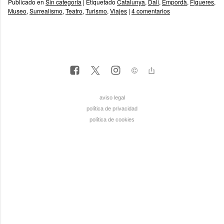
Publicado en
Sin categoría
|
Etiquetado
Catalunya
,
Dali
,
Empordà
,
Figueres
,
Museo
,
Surrealismo
,
Teatro
,
Turismo
,
Viajes
|
4 comentarios
aviso legal
política de privacidad
política de cookies