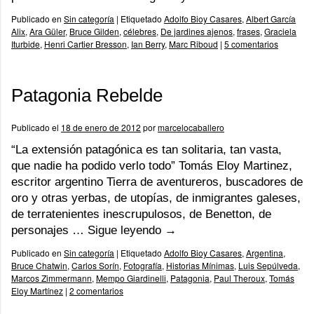
Publicado en
Sin categoría
|
Etiquetado
Adolfo Bioy Casares
,
Albert García
Alix
,
Ara Güler
,
Bruce Gilden
,
célebres
,
De jardines ajenos
,
frases
,
Graciela
Iturbide
,
Henri Cartier Bresson
,
Ian Berry
,
Marc Riboud
|
5 comentarios
Patagonia Rebelde
Publicado el
18 de enero de 2012
por
marcelocaballero
“La extensión patagónica es tan solitaria, tan vasta,
que nadie ha podido verlo todo” Tomás Eloy Martinez,
escritor argentino Tierra de aventureros, buscadores de
oro y otras yerbas, de utopías, de inmigrantes galeses,
de terratenientes inescrupulosos, de Benetton, de
personajes …
Sigue leyendo
→
Publicado en
Sin categoría
|
Etiquetado
Adolfo Bioy Casares
,
Argentina
,
Bruce Chatwin
,
Carlos Sorín
,
Fotografía
,
Historias Mínimas
,
Luis Sepúlveda
,
Marcos Zimmermann
,
Mempo Giardinelli
,
Patagonia
,
Paul Theroux
,
Tomás
Eloy Martínez
|
2 comentarios