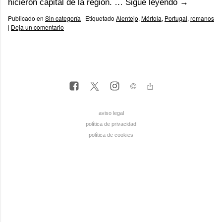
hicieron capital de la región. …
Sigue leyendo
→
Publicado en
Sin categoría
|
Etiquetado
Alentejo
,
Mértola
,
Portugal
,
romanos
|
Deja un comentario
aviso legal
política de privacidad
política de cookies