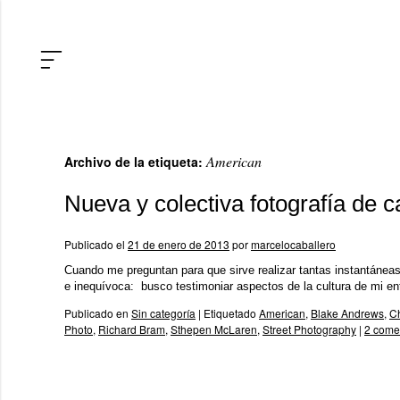
American
Archivo de la etiqueta:
Nueva y colectiva fotografía de c
Publicado el
21 de enero de 2013
por
marcelocaballero
Cuando me preguntan para que sirve realizar tantas instantáneas 
e inequívoca: busco testimoniar aspectos de la cultura de mi 
Publicado en
Sin categoría
|
Etiquetado
American
,
Blake Andrews
,
C
Photo
,
Richard Bram
,
Sthepen McLaren
,
Street Photography
|
2 come