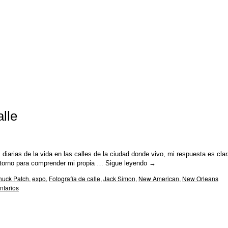
alle
diarias de la vida en las calles de la ciudad donde vivo, mi respuesta es cla
entorno para comprender mi propia …
Sigue leyendo
→
huck Patch
,
expo
,
Fotografía de calle
,
Jack Simon
,
New American
,
New Orleans
ntarios