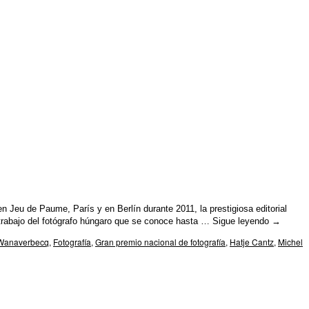
 Jeu de Paume, París y en Berlín durante 2011, la prestigiosa editorial
trabajo del fotógrafo húngaro que se conoce hasta …
Sigue leyendo
→
 Wanaverbecq
,
Fotografía
,
Gran premio nacional de fotografía
,
Hatje Cantz
,
Michel