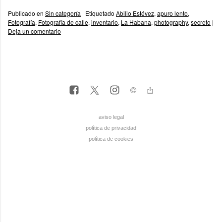
Publicado en
Sin categoría
|
Etiquetado
Abilio Estévez
,
apuro lento
,
Fotografía
,
Fotografía de calle
,
inventario
,
La Habana
,
photography
,
secreto
|
Deja un comentario
aviso legal
política de privacidad
política de cookies