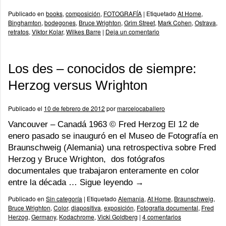
Publicado en
books
,
composición
,
FOTOGRAFÍA
|
Etiquetado
At Home
,
Binghamton
,
bodegones
,
Bruce Wrighton
,
Grim Street
,
Mark Cohen
,
Ostrava
,
retratos
,
Viktor Kolar
,
Wilkes Barre
|
Deja un comentario
Los des – conocidos de siempre:
Herzog versus Wrighton
Publicado el
10 de febrero de 2012
por
marcelocaballero
Vancouver – Canadá 1963 © Fred Herzog El 12 de
enero pasado se inauguró en el Museo de Fotografía en
Braunschweig (Alemania) una retrospectiva sobre Fred
Herzog y Bruce Wrighton, dos fotógrafos
documentales que trabajaron enteramente en color
entre la década …
Sigue leyendo
→
Publicado en
Sin categoría
|
Etiquetado
Alemania
,
At Home
,
Braunschweig
,
Bruce Wrighton
,
Color
,
diapositiva
,
exposición
,
Fotografía documental
,
Fred
Herzog
,
Germany
,
Kodachrome
,
Vicki Goldberg
|
4 comentarios