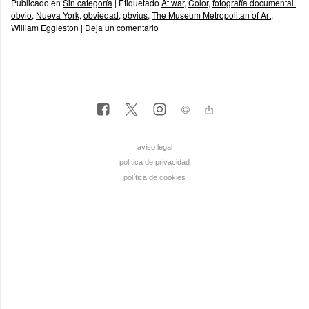
Publicado en
Sin categoría
|
Etiquetado
At war
,
Color
,
fotografía documental.
obvio
,
Nueva York
,
obviedad
,
obvius
,
The Museum Metropolitan of Art
,
William Eggleston
|
Deja un comentario
aviso legal
política de privacidad
política de cookies