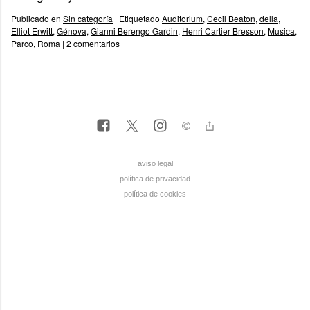
Publicado en
Sin categoría
|
Etiquetado
Auditorium
,
Cecil Beaton
,
della
,
Elliot Erwitt
,
Génova
,
Gianni Berengo Gardin
,
Henri Cartier Bresson
,
Musica
,
Parco
,
Roma
|
2 comentarios
aviso legal
política de privacidad
política de cookies