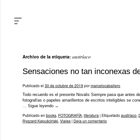
austríaco
Archivo de la etiqueta:
Sensaciones no tan inconexas d
Publicado el
30 de octubre de 2019
por
marcelocaballero
Todo recuerdo es el presente Novalis Siempre pasa que antes de 
fotografías o papeles amarillentos de escritos inteligibles se c
…
Sigue leyendo
→
Publicado en
books
,
FOTOGRAFÍA
,
literatura
|
Etiquetado
austríaco
,
Ryszard Kapuściński
,
Viajes
|
Deja un comentario