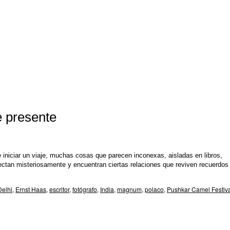
e presente
iniciar un viaje, muchas cosas que parecen inconexas, aisladas en libros,
onectan misteriosamente y encuentran ciertas relaciones que reviven recuerdos
Delhi
,
Ernst Haas
,
escritor
,
fotógrafo
,
India
,
magnum
,
polaco
,
Pushkar Camel Festiv