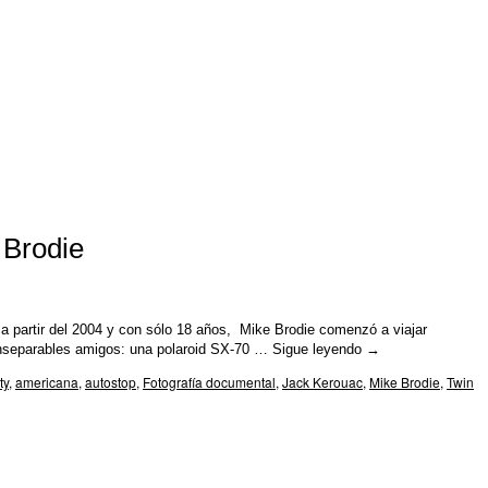
 Brodie
a partir del 2004 y con sólo 18 años, Mike Brodie comenzó a viajar
 inseparables amigos: una polaroid SX-70 …
Sigue leyendo
→
ty
,
americana
,
autostop
,
Fotografía documental
,
Jack Kerouac
,
Mike Brodie
,
Twin