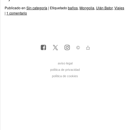
Publicado en
Sin categoría
|
Etiquetado
baños
,
Mongolia
,
Ulán Bator
,
Viajes
|
1 comentario
aviso legal
política de privacidad
política de cookies