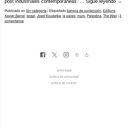
post industriales contemporáneas. …
Sigue leyendo
→
Publicado en
Sin categoría
|
Etiquetado
barrera de contención
,
Editions
Xavier Barral
,
Israel
,
Josef Koudelka
,
la pared
,
muro
,
Palestina
,
The Wall
|
3
comentarios
aviso legal
política de privacidad
política de cookies