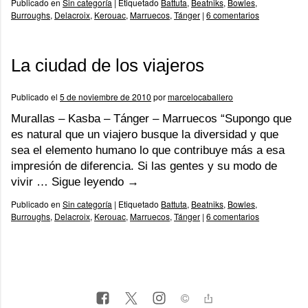
Publicado en
Sin categoría
|
Etiquetado
Battuta
,
Beatniks
,
Bowles
,
Burroughs
,
Delacroix
,
Kerouac
,
Marruecos
,
Tánger
|
6 comentarios
La ciudad de los viajeros
Publicado el
5 de noviembre de 2010
por
marcelocaballero
Murallas – Kasba – Tánger – Marruecos “Supongo que
es natural que un viajero busque la diversidad y que
sea el elemento humano lo que contribuye más a esa
impresión de diferencia. Si las gentes y su modo de
vivir …
Sigue leyendo
→
Publicado en
Sin categoría
|
Etiquetado
Battuta
,
Beatniks
,
Bowles
,
Burroughs
,
Delacroix
,
Kerouac
,
Marruecos
,
Tánger
|
6 comentarios