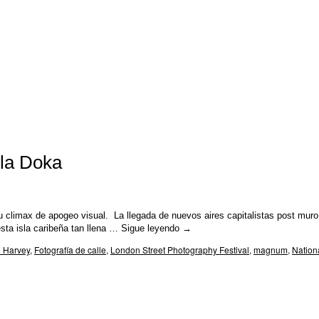
ela Doka
 climax de apogeo visual. La llegada de nuevos aires capitalistas post muro
esta isla caribeña tan llena …
Sigue leyendo
→
n Harvey
,
Fotografía de calle
,
London Street Photography Festival
,
magnum
,
Nation