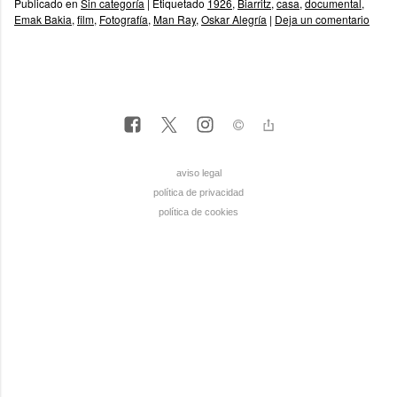
Publicado en
Sin categoría
|
Etiquetado
1926
,
Biarritz
,
casa
,
documental
,
Emak Bakia
,
film
,
Fotografía
,
Man Ray
,
Oskar Alegría
|
Deja un comentario
aviso legal
política de privacidad
política de cookies