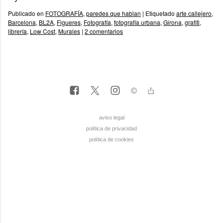
Publicado en
FOTOGRAFÍA
,
paredes que hablan
|
Etiquetado
arte callejero
,
Barcelona
,
BL2A
,
Figueres
,
Fotografía
,
fotografía urbana
,
Girona
,
grafiti
,
librería
,
Low Cost
,
Murales
|
2 comentarios
aviso legal
política de privacidad
política de cookies