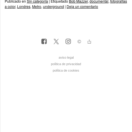
Publicado en
Sin categoría
|
Etiquetado
Bob Mazzer
,
documental
,
fotografías
a color
,
Londres
,
Metro
,
underground
|
Deja un comentario
aviso legal
política de privacidad
política de cookies