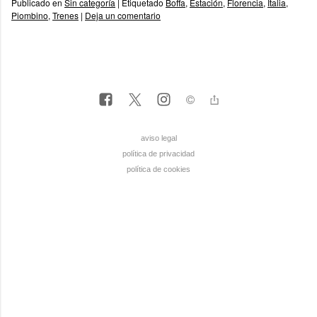
Publicado en
Sin categoría
|
Etiquetado
Boffa
,
Estación
,
Florencia
,
Italia
,
Piombino
,
Trenes
|
Deja un comentario
aviso legal
política de privacidad
política de cookies