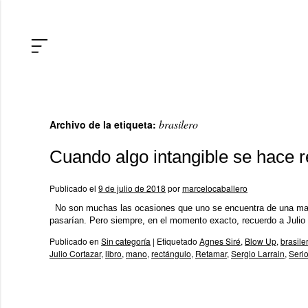
brasilero
Archivo de la etiqueta:
Cuando algo intangible se hace r
Publicado el
9 de julio de 2018
por
marcelocaballero
No son muchas las ocasiones que uno se encuentra de una mane
pasarían. Pero siempre, en el momento exacto, recuerdo a Julio
Publicado en
Sin categoría
|
Etiquetado
Agnes Siré
,
Blow Up
,
brasile
Julio Cortazar
,
libro
,
mano
,
rectángulo
,
Retamar
,
Sergio Larrain
,
Serio