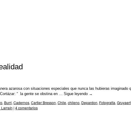
ealidad
ra azarosa con situaciones especiales que nunca las hubieras imaginado 
 Cortázar: “ la gente se obstina en …
Sigue leyendo
→
ro
,
Burri
,
Cadernos
,
Cartier Bresson
,
Chile
,
chileno
,
Depardon
,
Fotografía
,
Gruyaert
 Larraín
|
4 comentarios