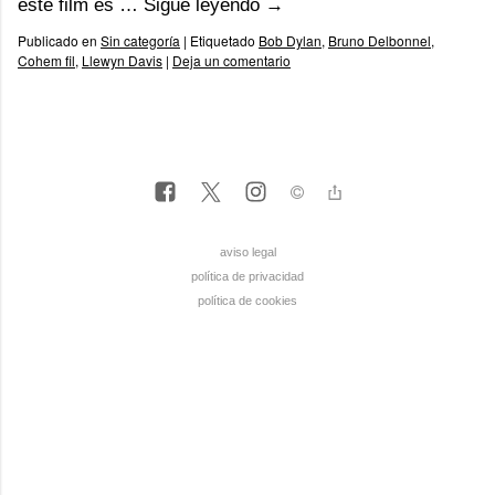
este film es …
Sigue leyendo
→
Publicado en
Sin categoría
|
Etiquetado
Bob Dylan
,
Bruno Delbonnel
,
Cohem fil
,
Llewyn Davis
|
Deja un comentario
aviso legal
política de privacidad
política de cookies