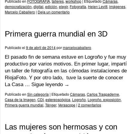
Publicado en
FOTOGRAFÍA
,
talleres
,
workshop
|
Etiquetado
Cámaras
,
democratización
,
digital
,
edición
,
elegir
,
Fotografía
,
Helen Levitt
,
imágenes
,
Marcelo Caballero
|
Deja un comentario
Primera guerra mundial en 3D
Publicado el
9 de abril de 2014
por
marcelocaballero
El pasado fin de semana estuve en Logroño y fue muy
productivo por varios motivos. En primer lugar, impartí
un taller de fotografía en las cómodas instalaciones de
RiojaFoto. Y por otro lado, tuve la suerte de conocer
La Casa …
Sigue leyendo
→
Publicado en
Sin categoría
|
Etiquetado
Cámaras
,
Carlos Traspaderne
,
Casa de la Imagen
,
CDI
,
estereoscópica
,
Logroño
,
Logroño. exposición
,
Primera guerra mundial
,
Tánger
,
Verascope
|
2 comentarios
Las mujeres son hermosas y con