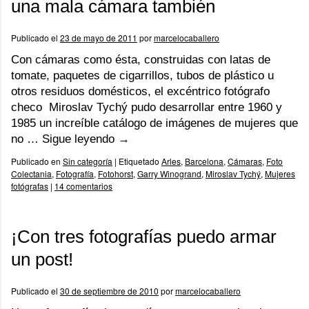
una mala cámara también
Publicado el
23 de mayo de 2011
por
marcelocaballero
Con cámaras como ésta, construidas con latas de
tomate, paquetes de cigarrillos, tubos de plástico u
otros residuos domésticos, el excéntrico fotógrafo
checo Miroslav Tychý pudo desarrollar entre 1960 y
1985 un increíble catálogo de imágenes de mujeres que
no …
Sigue leyendo
→
Publicado en
Sin categoría
|
Etiquetado
Arles
,
Barcelona
,
Cámaras
,
Foto
Colectania
,
Fotografía
,
Fotohorst
,
Garry Winogrand
,
Miroslav Tychý
,
Mujeres
fotógrafas
|
14 comentarios
¡Con tres fotografías puedo armar
un post!
Publicado el
30 de septiembre de 2010
por
marcelocaballero