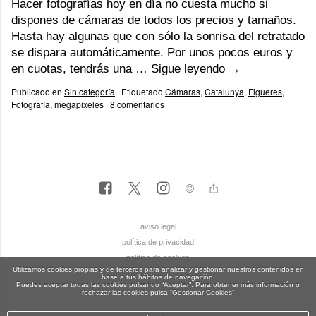
Hacer fotografías hoy en día no cuesta mucho si
dispones de cámaras de todos los precios y tamaños.
Hasta hay algunas que con sólo la sonrisa del retratado
se dispara automáticamente. Por unos pocos euros y
en cuotas, tendrás una …
Sigue leyendo
→
Publicado en
Sin categoría
|
Etiquetado
Cámaras
,
Catalunya
,
Figueres
,
Fotografía
,
megapixeles
|
8 comentarios
aviso legal
política de privacidad
política de cookies
Utilizamos cookies propias y de terceros para analizar y gestionar nuestros contenidos en
base a tus hábitos de navegación.
Puedes aceptar todas las cookies pulsando “Aceptar”. Para obtener más información o
rechazar las cookies pulsa “Gestionar Cookies“