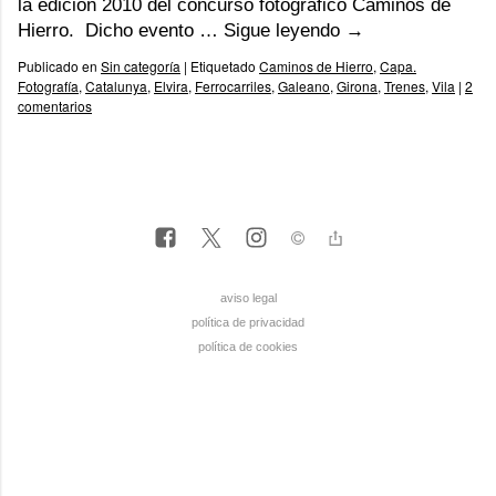
la edición 2010 del concurso fotográfico Caminos de
Hierro. Dicho evento …
Sigue leyendo
→
Publicado en
Sin categoría
|
Etiquetado
Caminos de Hierro
,
Capa.
Fotografía
,
Catalunya
,
Elvira
,
Ferrocarriles
,
Galeano
,
Girona
,
Trenes
,
Vila
|
2
comentarios
aviso legal
política de privacidad
política de cookies