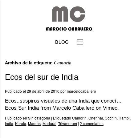
BLOG
Camorín
Archivo de la etiqueta:
Ecos del sur de India
Publicado el
29 de abril de 2010
por
marcelocaballero
b
Ecos..suspiros visuales de una India que conocí…
Ecos Sur India from Marcelo Caballero on Vimeo.
Publicado en
Sin categoría
|
Etiquetado
Camorín
,
Chennai
,
Cochin
,
Hampi
,
India
,
Kerala
,
Madrás
,
Madurai
,
Trivandrum
|
2 comentarios