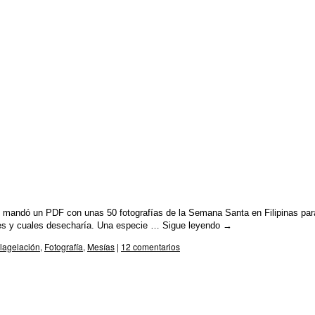
mandó un PDF con unas 50 fotografías de la Semana Santa en Filipinas par
tes y cuales desecharía. Una especie …
Sigue leyendo
→
lagelación
,
Fotografía
,
Mesías
|
12 comentarios