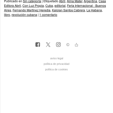
Publicado en
Sin categoría
|
Etiquetado
Abril
,
Alma Mater
,
Argentina
,
Casa
Editora Abril
,
Con Luz Propia
,
Cuba
,
editorial
,
Feria Internacional - Buenos
Aires
,
Fernando Martínez Heredia
,
Kaloian Santos Cabrera
,
La Habana
,
libro
,
revolución cubana
|
1 comentario
aviso legal
política de privacidad
política de cookies