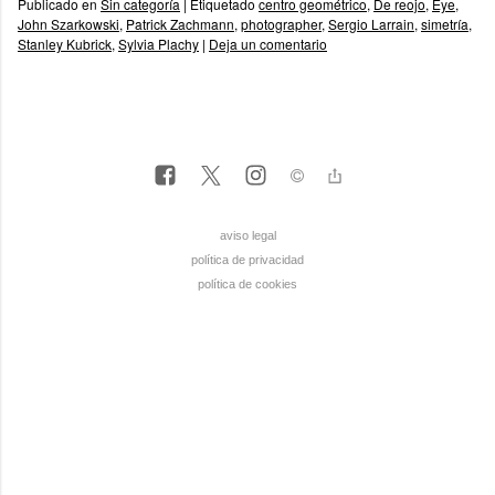
Publicado en
Sin categoría
|
Etiquetado
centro geométrico
,
De reojo
,
Eye
,
John Szarkowski
,
Patrick Zachmann
,
photographer
,
Sergio Larrain
,
simetría
,
Stanley Kubrick
,
Sylvia Plachy
|
Deja un comentario
aviso legal
política de privacidad
política de cookies