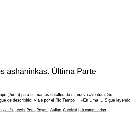
os asháninkas. Última Parte
tipo (Junín) para ultimar los detalles de mi nueva aventura. Se
argue de describirlo: Viaje por el Rio Tambo «En Lima …
Sigue leyendo
→
s
,
Junín
,
Lewis
,
Perú
,
Poyeni
,
Satipo
,
Survival
|
10 comentarios