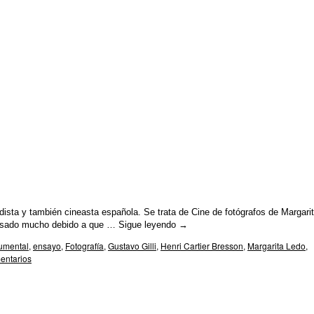
odista y también cineasta española. Se trata de Cine de fotógrafos de Margari
teresado mucho debido a que …
Sigue leyendo
→
umental
,
ensayo
,
Fotografía
,
Gustavo Gilli
,
Henri Cartier Bresson
,
Margarita Ledo
,
entarios