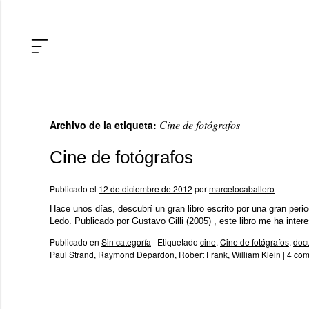
Cine de fotógrafos
Archivo de la etiqueta:
Cine de fotógrafos
Publicado el
12 de diciembre de 2012
por
marcelocaballero
Hace unos días, descubrí un gran libro escrito por una gran peri
Ledo. Publicado por Gustavo Gilli (2005) , este libro me ha in
Publicado en
Sin categoría
|
Etiquetado
cine
,
Cine de fotógrafos
,
doc
Paul Strand
,
Raymond Depardon
,
Robert Frank
,
William Klein
|
4 com