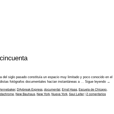
 cincuenta
ta del siglo pasado constituía un espacio muy limitado y poco conocido en el
distas fotógrafos documentales hacían instantáneas a …
Sigue leyendo
→
 Pennebaker
,
DAybreak Express
,
documental
,
Ernst Haas
,
Escuela de Chicago
,
dachrome
,
New Bauhaus
,
New York
,
Nueva York
,
Saul Leiter
|
2 comentarios