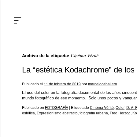
Cinéma Vérité
Archivo de la etiqueta:
La “estética Kodachrome” de los
Publicado el
11 de febrero de 2019
por
marcelocaballero
El uso del color en la fotografía documental de los años cincuen
mundo fotográfico de ese momento. Solo unos pocos y vanguar
Publicado en
FOTOGRAFÍA
|
Etiquetado
Cinéma Vérité
,
Color
,
D. A.
estética
,
Expresionismo abstracto
,
fotografía urbana
,
Fred Herzog
,
Ko