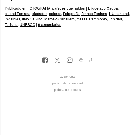
Publicado en
FOTOGRAFÍA
,
paredes que hablan
|
Etiquetado
Cauba
,
ciudad Fontana
,
ciudades
,
colores
,
Fotografía
,
Franco Fontana
,
HUmanidad
,
invisibles
,
Italo Calvino
,
Marcelo Caballero
,
masas
,
Patrimonio
,
Trinidad
,
Turismo
,
UNESCO
|
6 comentarios
aviso legal
política de privacidad
política de cookies