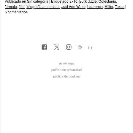
Publicado en
Sin categoría
|
Etiquetado
8x10
,
Burk Uzzle
,
Colectania
,
formato
,
foto
,
fotografía americana
,
Just Add Water
,
Laurence
,
Miller
,
Texas
|
5 comentarios
aviso legal
política de privacidad
política de cookies