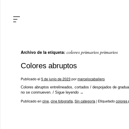
colores primarios primarios
Archivo de la etiqueta:
Colores abruptos
Publicado el
5 de junio de 2023
por
marcelocaballero
Colores abruptos entrelineados, cortados / despojados de graduac
no se conmueven. /
Sigue leyendo
→
Publicado en
cine
,
cine fotografía
,
Sin categoría
|
Etiquetado
colores 