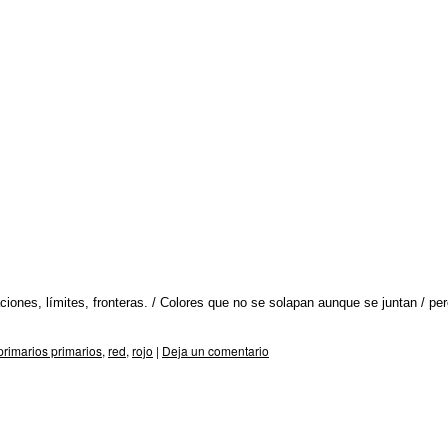
iones, límites, fronteras. / Colores que no se solapan aunque se juntan / pe
primarios primarios
,
red
,
rojo
|
Deja un comentario