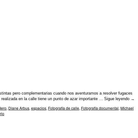
istintas pero complementarias cuando nos aventuramos a resolver fugaces
 realizada en la calle tiene un punto de azar importante …
Sigue leyendo
→
dero
,
Diane Arbus
,
espacios
,
Fotografía de calle
,
Fotografía documental
,
Michael
rio