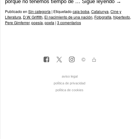
porque no tenemos tiempo de …
Sigue leyendo
→
Publicado en
Sin categoría
|
Etiquetado
caja boba
,
Catalunya
,
Cine y
Literatura
,
D.W. Griffith
,
El nacimiento de una nación
,
Fotografía
,
hipertexto
,
Pere Gimferrer
,
poesía
,
poeta
|
3 comentarios
aviso legal
política de privacidad
política de cookies