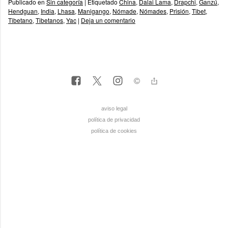
Publicado en
Sin categoría
|
Etiquetado
China
,
Dalai Lama
,
Drapchi
,
Ganzú
,
Hendguan
,
India
,
Lhasa
,
Manigango
,
Nómade
,
Nómades
,
Prisión
,
Tibet
,
Tibetano
,
Tibetanos
,
Yac
|
Deja un comentario
aviso legal
política de privacidad
política de cookies