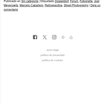
Publicado en
Sin categoría
|
Etiquetado
Düsseldorf
,
Forum
,
Fotografía
,
Joel
Meyerowitz
,
Marcelo Caballero
,
Retrospectiva
,
Street Photography
|
Deja un
comentario
aviso legal
política de privacidad
política de cookies