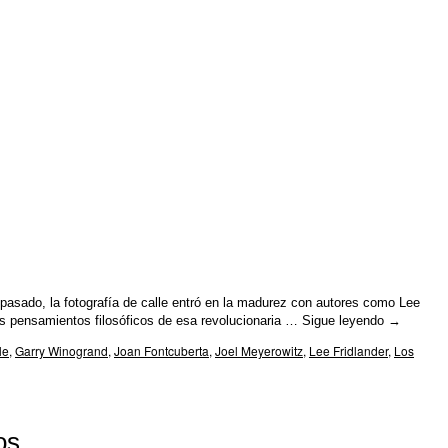
o pasado, la fotografía de calle entró en la madurez con autores como Lee
os pensamientos filosóficos de esa revolucionaria …
Sigue leyendo
→
le
,
Garry Winogrand
,
Joan Fontcuberta
,
Joel Meyerowitz
,
Lee Fridlander
,
Los
os