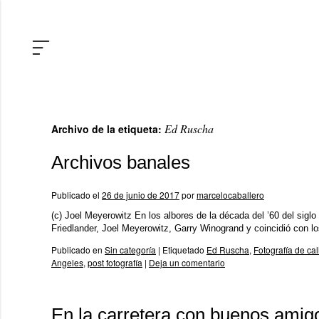
Ed Ruscha
Archivo de la etiqueta:
Archivos banales
Publicado el
26 de junio de 2017
por
marcelocaballero
(c) Joel Meyerowitz En los albores de la década del ’60 del sigl
Friedlander, Joel Meyerowitz, Garry Winogrand y coincidió con l
Publicado en
Sin categoría
|
Etiquetado
Ed Ruscha
,
Fotografía de cal
Angeles
,
post fotografía
|
Deja un comentario
En la carretera con buenos amig