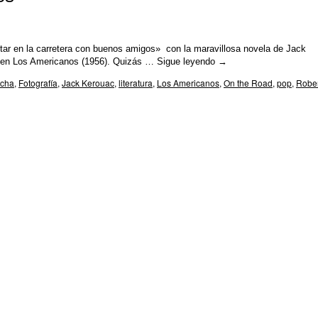
tar en la carretera con buenos amigos» con la maravillosa novela de Jack
k en Los Americanos (1956). Quizás …
Sigue leyendo
→
cha
,
Fotografía
,
Jack Kerouac
,
literatura
,
Los Americanos
,
On the Road
,
pop
,
Rober