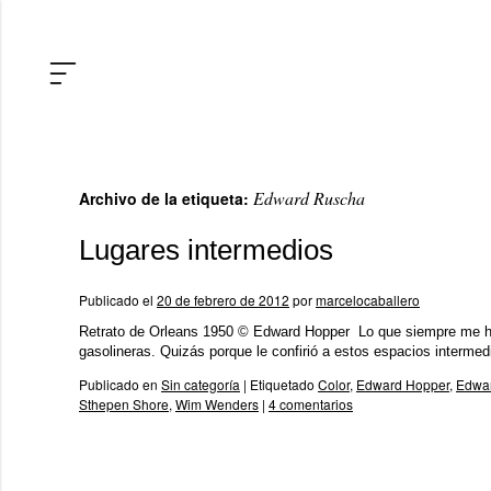
Edward Ruscha
Archivo de la etiqueta:
Lugares intermedios
Publicado el
20 de febrero de 2012
por
marcelocaballero
Retrato de Orleans 1950 © Edward Hopper Lo que siempre me h
gasolineras. Quizás porque le confirió a estos espacios intermed
Publicado en
Sin categoría
|
Etiquetado
Color
,
Edward Hopper
,
Edwa
Sthepen Shore
,
Wim Wenders
|
4 comentarios