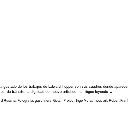
a gustado de los trabajos de Edward Hopper son sus cuadros donde aparece
ios, de tránsito, la dignidad de motivo artístico. …
Sigue leyendo
→
rd Ruscha
,
Fotografía
,
gasolinera
,
Gotan Project
,
Inge Morath
,
pop art
,
Robert Fran