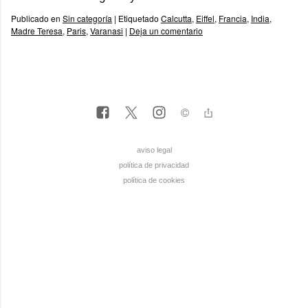
Publicado en
Sin categoría
|
Etiquetado
Calcutta
,
Eiffel
,
Francia
,
India
,
Madre Teresa
,
Paris
,
Varanasi
|
Deja un comentario
aviso legal
política de privacidad
política de cookies