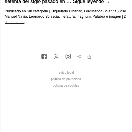
setenta del siglo pasado en …
Sigue leyendo
→
Publicado en
Sin categoría
|
Etiquetado
Ercanito
,
Ferdinando Scianna
,
Jose
Manuel Navia
,
Leonardo Sciascia
,
literatura
,
magnum
,
Palabra e imagen
|
2
comentarios
aviso legal
política de privacidad
política de cookies