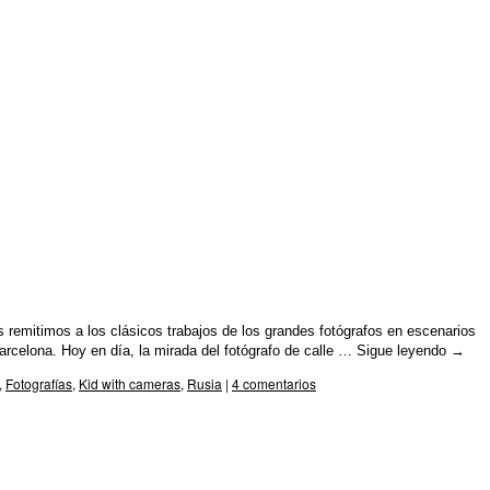
os remitimos a los clásicos trabajos de los grandes fotógrafos en escenarios
celona. Hoy en día, la mirada del fotógrafo de calle …
Sigue leyendo
→
,
Fotografías
,
Kid with cameras
,
Rusia
|
4 comentarios