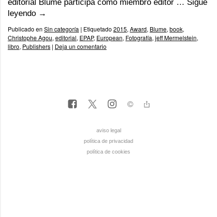
editorial Blume participa como miembro editor …
Sigue
leyendo
→
Publicado en
Sin categoría
|
Etiquetado
2015
,
Award
,
Blume
,
book
,
Christophe Agou
,
editorial
,
EPAP
,
European
,
Fotografía
,
jeff Mermelstein
,
libro
,
Publishers
|
Deja un comentario
aviso legal
política de privacidad
política de cookies