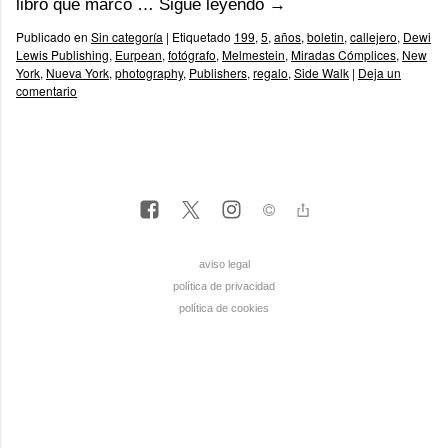
libro que marcó …
Sigue leyendo
→
Publicado en
Sin categoría
|
Etiquetado
199
,
5
,
años
,
boletin
,
callejero
,
Dewi
Lewis Publishing
,
Eurpean
,
fotógrafo
,
Melmestein
,
Miradas Cómplices
,
New
York
,
Nueva York
,
photography
,
Publishers
,
regalo
,
Side Walk
|
Deja un
comentario
aviso legal
política de privacidad
política de cookies