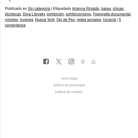
Publicado en
Sin categoría
|
Etiquetado
Arianna Rinaldo
,
bares
,
chicas
,
dicotecas
,
Dina Litovsky
,
exhibición
,
exhibicionismo
,
Fotografía documental
,
móviles
,
mujeres
,
Nueva York
,
Ojo de Pez
,
redes sociales
,
Ucrania
|
5
comentarios
aviso legal
política de privacidad
política de cookies