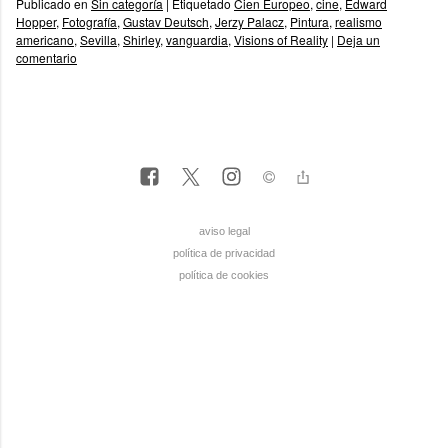
Publicado en
Sin categoría
|
Etiquetado
Cien Europeo
,
cine
,
Edward
Hopper
,
Fotografía
,
Gustav Deutsch
,
Jerzy Palacz
,
Pintura
,
realismo
americano
,
Sevilla
,
Shirley
,
vanguardia
,
Visions of Reality
|
Deja un
comentario
aviso legal
política de privacidad
política de cookies