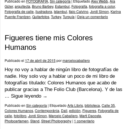
Publicado en
FOTOGRAFÍA
,
Sin categoría
|
Etiquetado
Alex Webb
,
Ara
Güler
,
arquitecta
,
Bruno Barbey
,
Estambul
,
Fotografía
,
fotografía a color
,
Fotografía de calle
,
ilustradora
,
Istambul
,
Italo Calvino
,
Jordi Simon
,
Karina
Puente Frantzen
,
Quitarfotos
,
Turkey
,
Turquía
|
Deja un comentario
Figueres tiene mis Colores
Humanos
Publicado el
17 de abril de 2015
por
marcelocaballero
Hoy no voy a hablar de ningún libro de fotografías de
nadie. Hoy solo voy a hablar un poco de mi libro de
fotografías titulado: Colores Humanos que acabo de
publicar gracias a The Folio Club (Barcelona). Y de las
…
Sigue leyendo
→
Publicado en
Sin categoría
|
Etiquetado
Arts Libris
,
biblioteca
,
Calle 35
,
Colores Humanos
,
Contemporánia
,
Dali
,
edición
,
Figueres
,
Fotografía de
calle
,
fotolibro
,
Jordi Simon
,
Marcelo Caballero
,
Marti Dacosta
,
Photocertamen
,
Stand
,
Street Photography
|
1 comentario