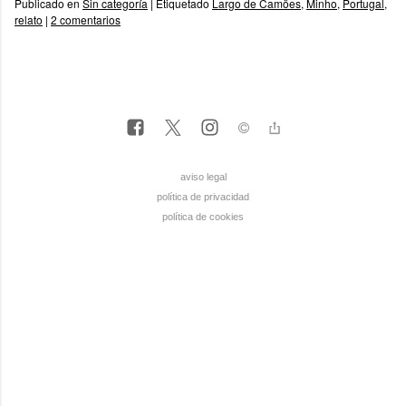
Publicado en
Sin categoría
|
Etiquetado
Largo de Camöes
,
Minho
,
Portugal
,
relato
|
2 comentarios
aviso legal
política de privacidad
política de cookies